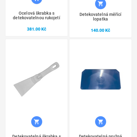

Ocelová škrabka s
Detekovatelná měřící
detekovatelnou rukojetí
lopatka
Cena
381.00 Kč
Cena
140.00 Kč


Detekovatelná škrabka s
Detekovatelná pružná