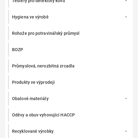
Testery pro detektory kovů

Hygiena ve výrobě

Rohože pro potravinářský průmysl
BOZP
Průmyslová, nerozbitná zrcadla
Produkty ve výprodeji
Obalové materiály

Oděvy a obuv vyhovující HACCP
Recyklované výrobky
