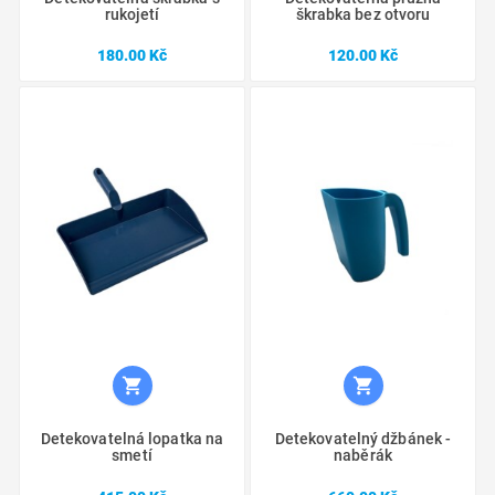
rukojetí
škrabka bez otvoru
Cena
Cena
180.00 Kč
120.00 Kč


Detekovatelná lopatka na
Detekovatelný džbánek -
smetí
naběrák
Cena
Cena