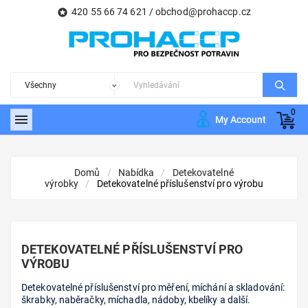
420 55 66 74 621 /
obchod@prohaccp.cz

0

My Account
Domů
Nabídka
Detekovatelné
výrobky
Detekovatelné příslušenství pro výrobu
DETEKOVATELNÉ PŘÍSLUŠENSTVÍ PRO
VÝROBU
Detekovatelné příslušenství pro měření, míchání a skladování:
škrabky, naběračky, míchadla, nádoby, kbelíky a další.